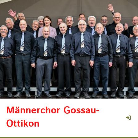
Männerchor Gossau-
Ottikon