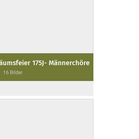
läumsfeier 175J- Männerchöre
16 Bilder