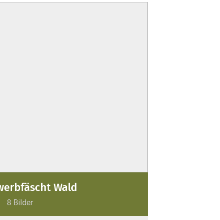
werbfäscht Wald
8 Bilder