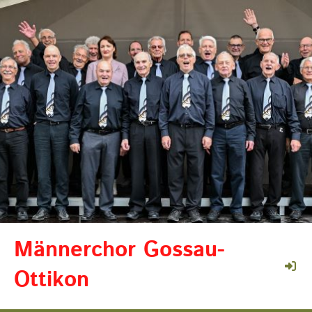
Männerchor Gossau-
Ottikon