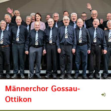
Männerchor Gossau-
Ottikon