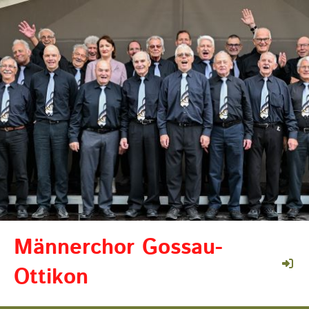
Männerchor Gossau-
Ottikon