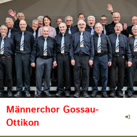
Männerchor Gossau-
Ottikon