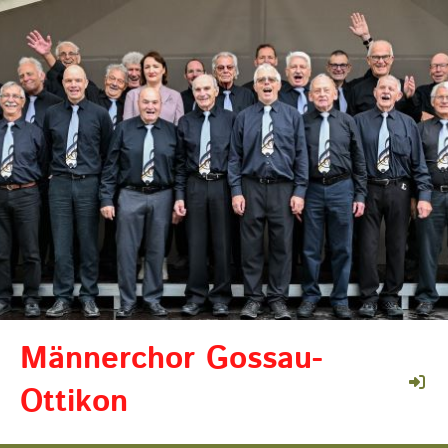
Männerchor Gossau-
Ottikon