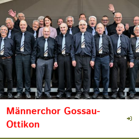
Männerchor Gossau-
Ottikon