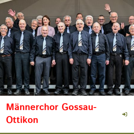
Männerchor Gossau-
Ottikon