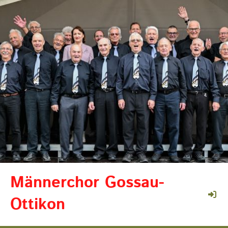
Männerchor Gossau-
Ottikon