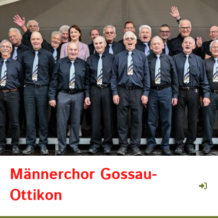
Männerchor Gossau-
Ottikon