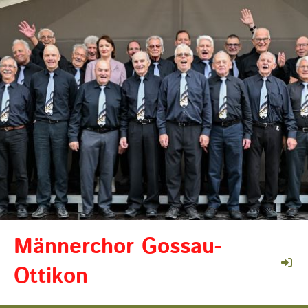
Männerchor Gossau-
Ottikon