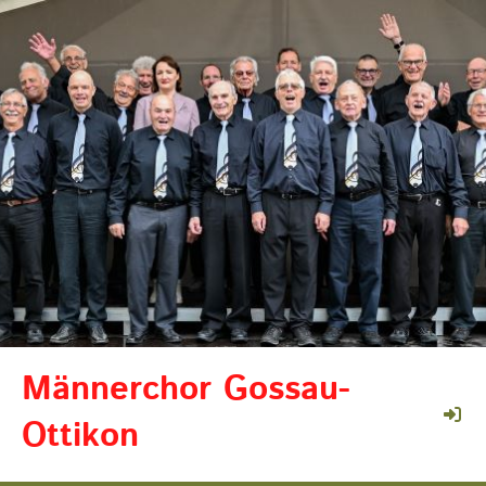
Männerchor Gossau-
Ottikon